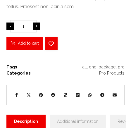
tellus. Praesent non lacinia sem.
-
+
Add to cart
Tags
all
,
one
,
package
,
pro
Categories
Pro Products
Description
Additional information
Revie